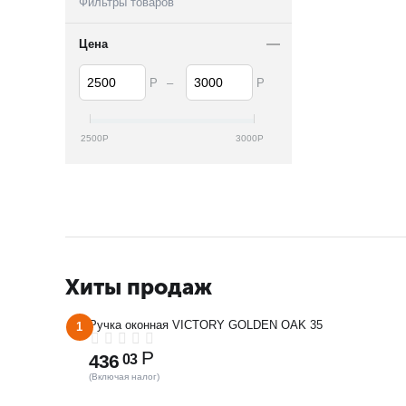
Фильтры товаров
Цена
–
Р
Р
2500
Р
3000
Р
Хиты продаж
Ручка оконная VICTORY GOLDEN OAK 35
1
Р
436
03
(Включая налог)