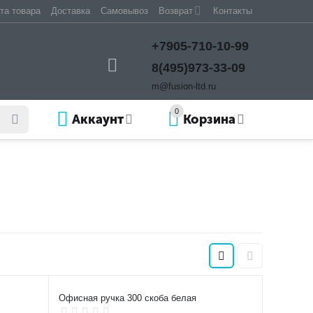
та товара
Доставка
Самовывоз
Возврат
Контакты
+7905-710-10-99
8(495)973-33-09
m@fusion-ltd.ru
0
Аккаунт
Корзина
Офисная ручка 300 скоба белая