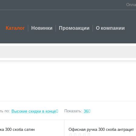
Опла
Каталог
Новинки
Промоакции
О компании
ь по:
Показать:
Высокие скидки в конце
36
а 300 скоба сатин
Офисная ручка 300 скоба антрацит