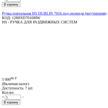
В корзину
Ручка портальная HS DUBLIN 7016 под цилиндр (внутренняя)
КОД:
128HSD7016MW
HS - РУЧКА ДЛЯ РАЗДВИЖНЫХ СИСТЕМ
00
Р
5 000
(Включая налог)
Доступность:
7 шт.
Кол-во:
+
−
В корзину